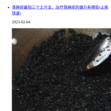
桃汁、香蕉汁。
荨麻疹最怕三个土方法，治疗荨麻疹的偏方有哪些(止痒
快速)
5.静脉输液
2023-02-04