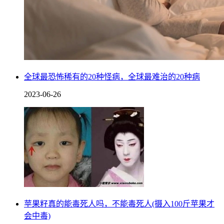
全球最恐怖稀有的20种怪病，全球最难治的20种病
2023-06-26
葛根是非常具有代表性的解酒中草药，它能明显改善因酒精所
引起的代谢异常，同时具有多种保健功能，因此在喝醉后可以
用葛根熬制一碗汤，有效缓解头晕、头痛、烦渴、呕吐酸水等
不适症状。
4.喝果汁
苹果籽真的能毒死人吗，不能毒死人(摄入100斤苹果才
会中毒)