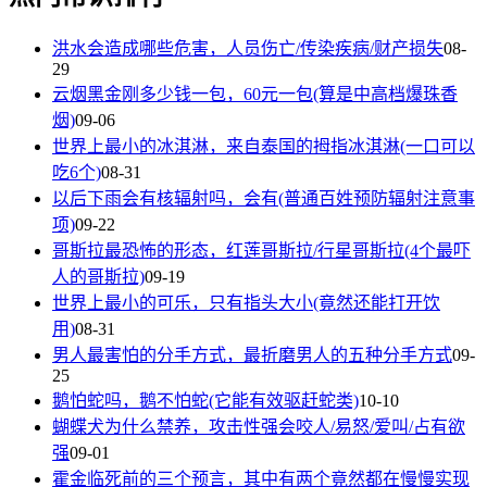
洪水会造成哪些危害，人员伤亡/传染疾病/财产损失
08-
29
云烟黑金刚多少钱一包，60元一包(算是中高档爆珠香
烟)
09-06
世界上最小的冰淇淋，来自泰国的拇指冰淇淋(一口可以
吃6个)
08-31
以后下雨会有核辐射吗，会有(普通百姓预防辐射注意事
项)
09-22
哥斯拉最恐怖的形态，红莲哥斯拉/行星哥斯拉(4个最吓
人的哥斯拉)
09-19
世界上最小的可乐，只有指头大小(竟然还能打开饮
用)
08-31
男人最害怕的分手方式，最折磨男人的五种分手方式
09-
25
鹅怕蛇吗，鹅不怕蛇(它能有效驱赶蛇类)
10-10
蝴蝶犬为什么禁养，攻击性强会咬人/易怒/爱叫/占有欲
强
09-01
霍金临死前的三个预言，其中有两个竟然都在慢慢实现