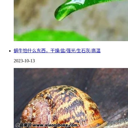
1.滋阴补肾
蜗牛怕什么东西，干燥/盐/强光/生石灰/高温
2023-10-13