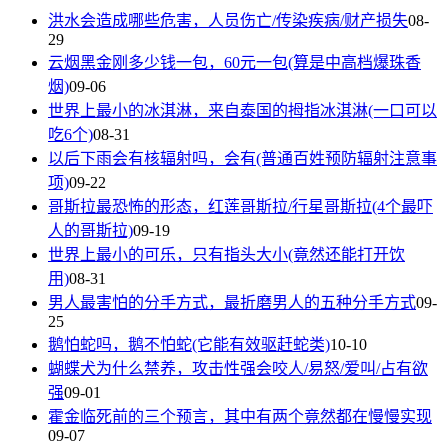
洪水会造成哪些危害，人员伤亡/传染疾病/财产损失
08-
29
云烟黑金刚多少钱一包，60元一包(算是中高档爆珠香
烟)
09-06
世界上最小的冰淇淋，来自泰国的拇指冰淇淋(一口可以
吃6个)
08-31
以后下雨会有核辐射吗，会有(普通百姓预防辐射注意事
项)
09-22
哥斯拉最恐怖的形态，红莲哥斯拉/行星哥斯拉(4个最吓
人的哥斯拉)
09-19
世界上最小的可乐，只有指头大小(竟然还能打开饮
用)
08-31
男人最害怕的分手方式，最折磨男人的五种分手方式
09-
25
鹅怕蛇吗，鹅不怕蛇(它能有效驱赶蛇类)
10-10
蝴蝶犬为什么禁养，攻击性强会咬人/易怒/爱叫/占有欲
强
09-01
霍金临死前的三个预言，其中有两个竟然都在慢慢实现
09-07