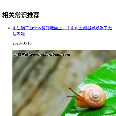
相关常识推荐
雨后蜗牛为什么爬到地面上，下雨泥土潮湿导致蜗牛无
法呼吸
2023-10-18
“桃”的谐音为“逃”，所以黄桃罐头可以寓意逃离全部烦恼，不
开心的事情都逃之夭夭，好运降临身边，适合将黄桃罐头送给
亲戚朋友，希望他们今后的生活无忧无虑，摆脱所有忧愁。
黄桃罐头有什么功效