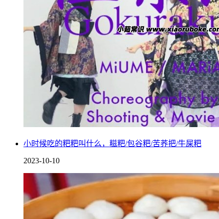
黄桃罐头还具有活血调经的作用，对于月经不调的女性群体来
说，适当吃一些黄桃罐头，可以补气补血，改善虚弱、咳喘等
小时候吃的粑粑叫什么，糍粑/包谷粑/苦荞把/牛屎粑
症状，缓解经期出现的身体不适，但是不宜吃过冰的罐头。
2023-10-10