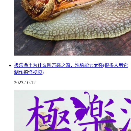
黄桃罐头具有补气补血、滋阴补肾的效果，对于气血不足的人
群来说，多吃黄桃罐头可以有效改善不良症状，而且对病虚或
疲劳的患者也有良好的补益作用。
2.生津止渴
黄桃罐头在食用后可以让人感觉清爽舒适，起到润喉去燥的作
用，如果平时出现口干、眼干、睡眠不足等症状，建议适量吃
一些黄桃罐头，可以促进此类症状的改善。
极乐净土为什么叫万恶之源，洗脑能力太强(很多人用它
3.活血祛瘀
制作搞怪视频)
2023-10-12