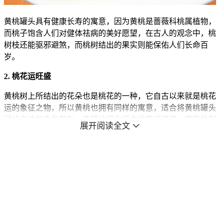
黄桃罐头具有健康长寿的寓意，因为黄桃是蔷薇科桃属植物，
而桃子饱含人们对健体祛病的美好愿望，在古人的观念中，桃
树枝还能驱邪避煞，而桃树结出的果实则能保佑人们长命百
岁。
2. 桃花运旺盛
黄桃树上所结出的花朵也是桃花的一种，它自古以来就是桃花
运的象征之物，所以黄桃也拥有同样的寓意，适合将黄桃罐头
送给身边单身的朋友，希望他们生活中桃花运满满，早日找到
展开阅读全文
如意郎君。
3. 逃离烦恼