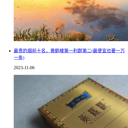
最贵的烟前十名，黄鹤楼第一利群第二(最便宜也要一万
一条)
2023-11-06
只可惜来看这个展会的人很多，但是没有人像皮耶罗·曼佐尼
事件中的收藏家一样，花大价钱拍卖他女儿的粑粑，为了让这
场展会更有噱头，该名男子甚至还为他女儿的粑粑投了天价保
险，开始在美国到处巡展，只可惜没有欣赏他的人，这件事最
后就不了了之了。