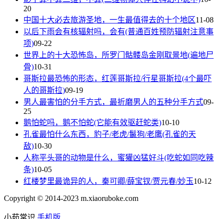
20
中国十大必去旅游圣地，一生最值得去的十个地区
11-08
以后下雨会有核辐射吗，会有(普通百姓预防辐射注意事
项)
09-22
世界上的十大恐怖岛，所罗门骷髅岛金刚取景地(遍地尸
骨)
10-31
哥斯拉最恐怖的形态，红莲哥斯拉/行星哥斯拉(4个最吓
人的哥斯拉)
09-19
男人最害怕的分手方式，最折磨男人的五种分手方式
09-
25
鹅怕蛇吗，鹅不怕蛇(它能有效驱赶蛇类)
10-10
孔雀最怕什么东西，豹子/老虎/鬣狗/老鹰(孔雀的天
敌)
10-30
人称平头哥的动物是什么，蜜獾凶猛好斗(吃蛇如同吃辣
条)
10-05
红楼梦里最诡异的人，秦可卿/薛宝钗/贾元春/妙玉
10-12
Copyright © 2014-2023 m.xiaoruboke.com
小茹常识
手机版