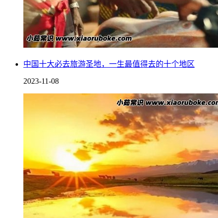
中国十大必去旅游圣地，一生最值得去的十个地区
2023-11-08
皮耶罗·曼佐尼也从一个传说中的神经病，摇身一变成为了有
头脑的经济学家，自从皮耶罗·曼佐尼产出的粑粑被高价售卖
后，世界上纷纷兴起了这样的时，2015年的时候，美国一名男
子，将自己刚出生女儿的粪便，制成了标本，甚至为了这个标
本专门做了艺术展。