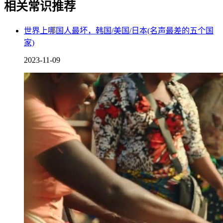
相关常识推荐
世界上哪国人最坏，韩国/美国/日本(名声最差的五个国
家)
因此被当时的人们称作是世界上最美的粑粑，不少人也认为做
出这件事的皮耶罗·曼佐尼，其实是个神经病，但是在2005年
2023-11-09
的事情发生了转机，一个收藏家花120万专门拍下了它的粑
粑，2007年的时候又有一个收藏家，花150万收集了它的粑
粑，这件事立马发生了 转机。