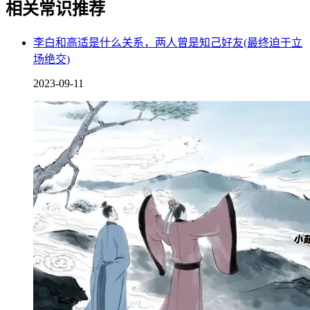
相关常识推荐
李白和高适是什么关系，两人曾是知己好友(最终迫于立
场绝交)
人们了解到蝙蝠的生长习惯后，对它变得更恐惧起来了，认为
它的全身都是细菌和病毒，接触到就会患病，民间甚至还流传
2023-09-11
出了蝙蝠入屋是不吉利的说法，但是这种说法是错误的，蝙蝠
这种动物，在我国古代是福气和长寿的象征，蝙蝠的蝠字谐音
福气的福，在古代这是一种象征祥瑞的动物。